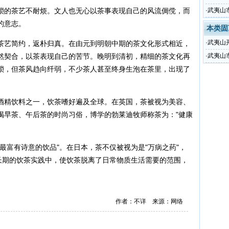
琐的茶艺不耐烦。文人也无心以茶事表现自己的风流倜傥，而
·
武夷山
的意志。
本类固
·
武夷山
茶艺简约，返朴归真。在由元到明朝中期的茶文化形式相近，
然契合，以茶表现自己的苦节。晚明到清初，精细的茶文化再
·
武夷山
琐，但茶风趋向纤弱，不少茶人甚至终身生泡在茶里，出现了
酒精饮料之一，饮茶嗜好遍及全球。在英国，茶被视为美容、
喝早茶、午后茶的时尚习俗，博学的勃莱迪牧师称茶为："健康
最富有诗意的饮品"。在日本，茶不仅被视为是"万病之药"，
在长期的饮茶实践中，使饮茶脱离了日常物质生活需要的范围，
。
作者：不详 来源：网络