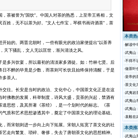
国，茶被誉为"国饮"。中国人对茶的熟悉，上至帝王将相，文
民百姓，无不以茶为好。"文人七件宝，琴棋书画诗酒茶"，茶
本类热
想开始的。两晋北朝时，一些有眼光的政治家便提出"以茶养
·
解读中
来，天下骚乱，文人无以匡世，渐兴清淡之风。
·
武夷山
·
不得不
于是多兴饮宴，所以最初的清淡家多酒徒。如：竹林七贤。后
·
做茶叶
终日不醉的毕竟是少数，而茶则可长饮且始终保持清醒，于是
·
皇帝的
许多茶人。
·
茶文化
外交往。长安是当时的政治、文化中心，中国茶文化正是在这
·
武夷岩
当时佛教的发展，科举制度，诗风大盛，贡茶的兴起，禁酒有
·
武夷山
茶道思想，及其所著《茶经》，是一个划时代的标志。《茶
·
武夷山
的气质和艺术思想渗透其中，奠定了中国茶文化的理论基础。
·
袁毅在
化，而宋朝则进一步向上向下拓展。宋朝人拓宽了茶文化的社
本类推
茶艺走向繁复、琐碎、奢侈，失去了唐朝茶文化的思想精神。
·
武夷山