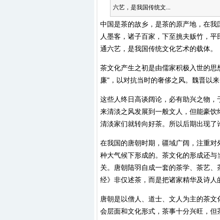
六艺，是我国传统文...
中国是茶的故乡，是茶的原产地，在我
人墨客，诸子百家，下至挑夫贩竹，平
通六艺，是我国传统文化艺术的载体。
茶文化产生之初是由儒家积极入世的思
廉"，以对抗当时的奢侈之风。魏晋以
这些人终日高谈阔论，必有助兴之物，
来清淡之风发展到一般文人，但能豪饮
清淡家们就转向好茶。所以后期出现了
在我国的唐朝时期，疆域广阔，注重对
种大气候下形成的。茶文化的形成还与
关。唐朝陆羽自成一套的茶学、茶艺、
经》非仅述茶，而是把诸家精华及诗人
唐朝是以僧人、道士、文人为主的茶文
会层面和文化形式，茶事十分兴旺，但