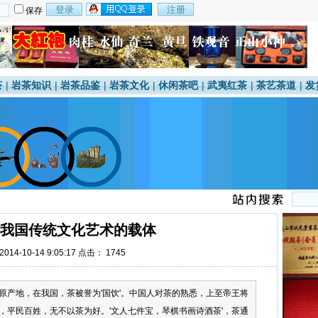
保存
茶
|
岩茶知识
|
岩茶品鉴
|
岩茶文化
|
休闲茶吧
|
武夷红茶
|
茶艺茶道
|
发
我国传统文化艺术的载体
14-10-14 9:05:17 点击：
1745
原产地，在我国，茶被誉为'国饮'。中国人对茶的熟悉，上至帝王将
，平民百姓，无不以茶为好。'文人七件宝，琴棋书画诗酒茶'，茶通