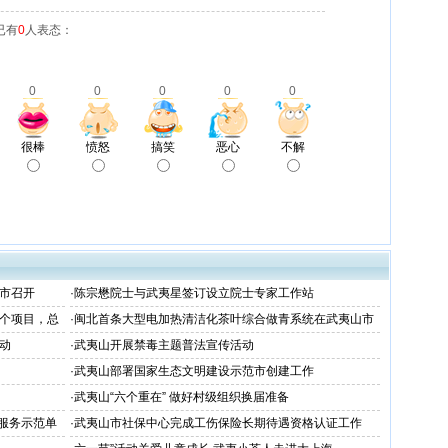
已有
0
人表态：
0
0
0
0
0
很棒
愤怒
搞笑
恶心
不解
市召开
·
陈宗懋院士与武夷星签订设立院士专家工作站
6个项目，总
·
闽北首条大型电加热清洁化茶叶综合做青系统在武夷山市
建成并顺利通过福建省产品质量检验研究院技术检测
动
·
武夷山开展禁毒主题普法宣传活动
·
武夷山部署国家生态文明建设示范市创建工作
·
武夷山“六个重在” 做好村级组织换届准备
饮服务示范单
·
武夷山市社保中心完成工伤保险长期待遇资格认证工作