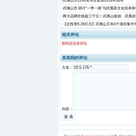
位
·
武夷山市1290名考生参加2018年高考
·
武夷山市 研讨“一带一路”与武夷茶文化传承
看这里~
·
两大品牌价值超三千亿！武夷山旅游、武夷岩
品牌价值评价”榜
·
【总投资6.28亿元】武夷山又有4个项目集中
目涉及茶旅、交通、美丽乡村建设...
相关评论
暂时还没有评论
发表我的评论
大名：
内容：