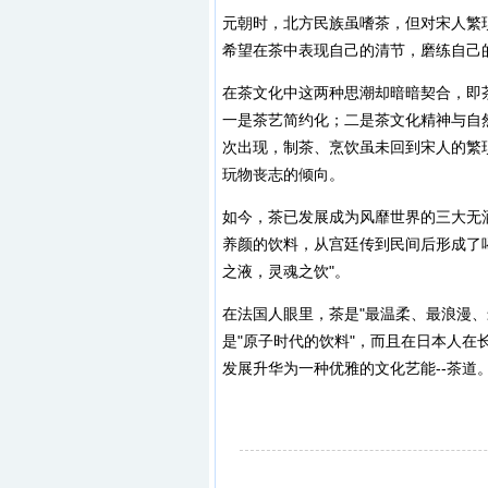
元朝时，北方民族虽嗜茶，但对宋人繁
希望在茶中表现自己的清节，磨练自己
在茶文化中这两种思潮却暗暗契合，即
一是茶艺简约化；二是茶文化精神与自
次出现，制茶、烹饮虽未回到宋人的繁
玩物丧志的倾向。
如今，茶已发展成为风靡世界的三大无
养颜的饮料，从宫廷传到民间后形成了
之液，灵魂之饮"。
在法国人眼里，茶是"最温柔、最浪漫、
是"原子时代的饮料"，而且在日本人
发展升华为一种优雅的文化艺能--茶道