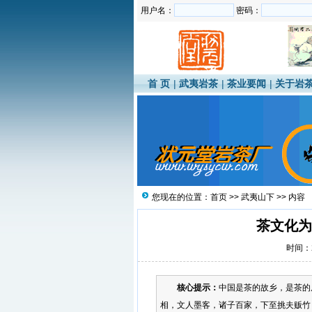
用户名：
密码：
首 页
|
武夷岩茶
|
茶业要闻
|
关于岩
您现在的位置：
首页
>>
武夷山下
>> 内容
茶文化为
时间：20
核心提示：
中国是茶的故乡，是茶的
相，文人墨客，诸子百家，下至挑夫贩竹