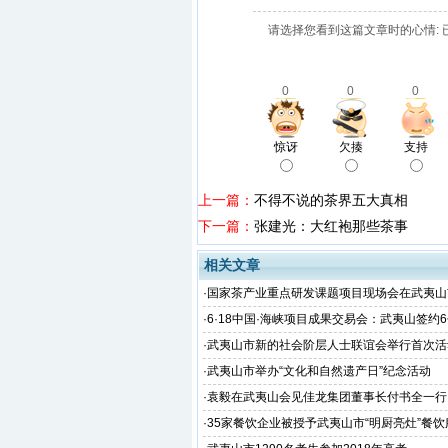
请选择您看到这篇文章时的心情: 
0
0
0
惊讶
欠揍
支持
上一篇：
不得不说的茶界五大真相
下一篇：
张建光：大红袍那些茶事
相关文章
·
国家茶产业重点研发课题项目现场会在武夷山
·
6·18中国·海峡项目成果交易会：武夷山签约
金额51.38亿
·
武夷山市新的社会阶层人士联谊会举行首次活
·
武夷山市举办“文化和自然遗产日”纪念活动
·
袁毅在武夷山会见佳龙集团董事长付书全一行
·
35家餐饮企业被授予武夷山市“明厨亮灶”餐