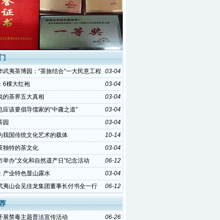
门
华武夷茶博园：“茶旅结合”一大民意工程
03-04
：6棵大红袍
03-04
说的茶界五大真相
03-04
也应该要倡导儒家的“中庸之道”
03-04
茶园
03-04
为我国传统文化艺术的载体
10-14
茶独特的茶文化
03-04
市举办“文化和自然遗产日”纪念活动
06-12
：产业特色显山露水
03-04
武夷山会见佳龙集团董事长付书全一行
06-12
荐
开展禁毒主题普法宣传活动
06-26