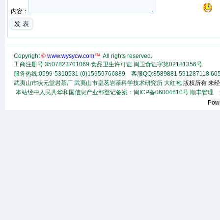
内容：
Copyright
©
www.wysycw.com
™
All rights reserved
.
工商注册号:3507823701069 食品卫生许可证:闽卫食证字第02181356号
服务热线:0599-5310531 (0)15959766889 客服QQ:8589881 591287118
60
武夷山市状元堂岩茶厂
武夷山市皇茗岩茶科学技术研究所
大红袍
版权所有 未经
本站经中人民共华和国信息产业部登记备案：闽ICP备06004610号
顺丰
管理
法
Pow