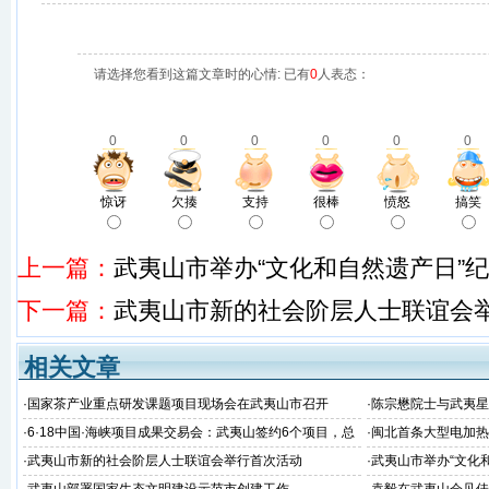
请选择您看到这篇文章时的心情: 已有
0
人表态：
0
0
0
0
0
0
惊讶
欠揍
支持
很棒
愤怒
搞笑
上一篇：
武夷山市举办“文化和自然遗产日”
下一篇：
武夷山市新的社会阶层人士联谊会
相关文章
·
国家茶产业重点研发课题项目现场会在武夷山市召开
·
陈宗懋院士与武夷星
·
6·18中国·海峡项目成果交易会：武夷山签约6个项目，总
·
闽北首条大型电加热
金额51.38亿
建成并顺利通过福建
·
武夷山市新的社会阶层人士联谊会举行首次活动
·
武夷山市举办“文化