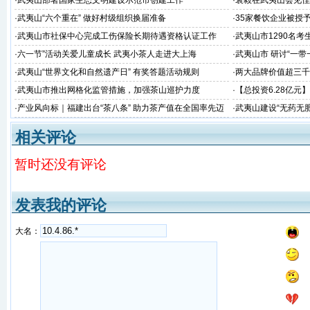
·
武夷山部署国家生态文明建设示范市创建工作
·
袁毅在武夷山会见佳
·
武夷山“六个重在” 做好村级组织换届准备
·
35家餐饮企业被授
位
·
武夷山市社保中心完成工伤保险长期待遇资格认证工作
·
武夷山市1290名考
·
六一节”活动关爱儿童成长 武夷小茶人走进大上海
·
武夷山市 研讨“一
看这里~
·
武夷山“世界文化和自然遗产日” 有奖答题活动规则
·
两大品牌价值超三千
品牌价值评价”榜
·
武夷山市推出网格化监管措施，加强茶山巡护力度
·
【总投资6.28亿
目涉及茶旅、交通、美
·
产业风向标｜福建出台“茶八条” 助力茶产值在全国率先迈
·
武夷山建设“无药无
向千亿目标！
多项机制
相关评论
暂时还没有评论
发表我的评论
大名：