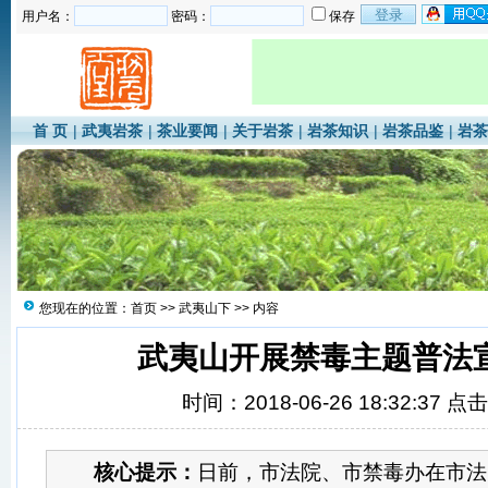
用户名：
密码：
保存
首 页
|
武夷岩茶
|
茶业要闻
|
关于岩茶
|
岩茶知识
|
岩茶品鉴
|
岩茶
您现在的位置：
首页
>>
武夷山下
>> 内容
武夷山开展禁毒主题普法
时间：2018-06-26 18:32:37 点
核心提示：
日前，市法院、市禁毒办在市法