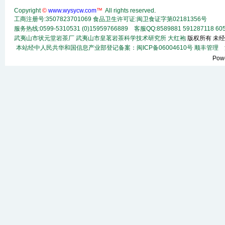
Copyright
©
www.wysycw.com
™
All rights reserved
.
工商注册号:3507823701069 食品卫生许可证:闽卫食证字第02181356号
服务热线:0599-5310531 (0)15959766889 客服QQ:8589881 591287118
60
武夷山市状元堂岩茶厂
武夷山市皇茗岩茶科学技术研究所
大红袍
版权所有 未经
本站经中人民共华和国信息产业部登记备案：闽ICP备06004610号
顺丰
管理
法
Pow