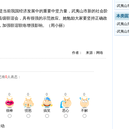
·
武夷山
是当前我国经济发展中的重要中坚力量，武夷山市新的社会阶
本类固
县级联谊会，具有很强的示范效应。她勉励大家要坚持正确政
·
武夷山
，加强联谊联络增强影响。（周小丽）
·
武夷山
作者： 来源：网络
已有
0
人表态：
0
0
0
0
0
很棒
愤怒
搞笑
恶心
不解
活动