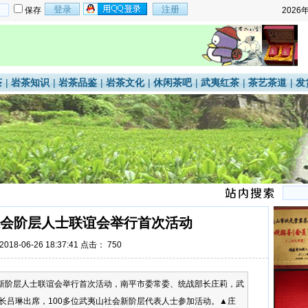
保存
2026
茶
|
岩茶知识
|
岩茶品鉴
|
岩茶文化
|
休闲茶吧
|
武夷红茶
|
茶艺茶道
|
发
会阶层人士联谊会举行首次活动
18-06-26 18:37:41 点击：
750
会新阶层人士联谊会举行首次活动，南平市委常委、统战部长庄莉，武
长吕琳出席，100多位武夷山社会新阶层代表人士参加活动。▲庄