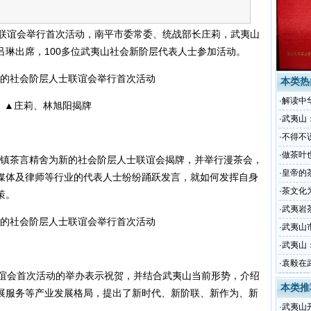
联谊会举行首次活动，南平市委常委、统战部长庄莉，武夷山
吕琳出席，100多位武夷山社会新阶层代表人士参加活动。
本类热
·
解读中
▲庄莉、林旭阳揭牌
·
武夷山
·
不得不
·
做茶叶
镇茶言精舍为新的社会阶层人士联谊会揭牌，并举行漫茶会，
·
皇帝的
媒体及律师等行业的代表人士纷纷踊跃发言，就如何发挥自身
·
茶文化
策。
·
武夷岩
·
武夷山
·
武夷山
·
袁毅在
谊会首次活动的举办表示祝贺，并结合武夷山当前形势，介绍
本类推
展服务等产业发展格局，提出了新时代、新阶联、新作为、新
·
武夷山