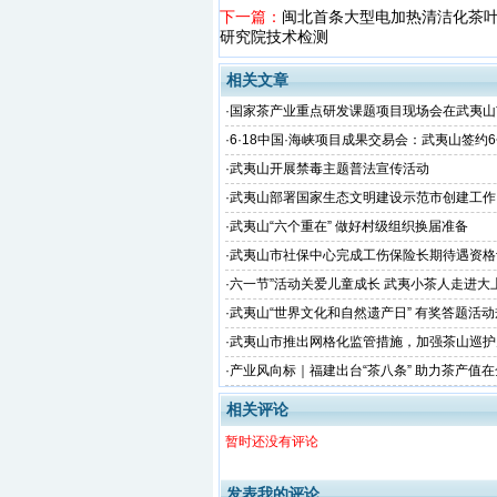
下一篇：
闽北首条大型电加热清洁化茶
研究院技术检测
相关文章
·
国家茶产业重点研发课题项目现场会在武夷山
·
6·18中国·海峡项目成果交易会：武夷山签约
金额51.38亿
·
武夷山开展禁毒主题普法宣传活动
·
武夷山部署国家生态文明建设示范市创建工作
·
武夷山“六个重在” 做好村级组织换届准备
·
武夷山市社保中心完成工伤保险长期待遇资格
·
六一节”活动关爱儿童成长 武夷小茶人走进大
·
武夷山“世界文化和自然遗产日” 有奖答题活
·
武夷山市推出网格化监管措施，加强茶山巡护
·
产业风向标｜福建出台“茶八条” 助力茶产值
向千亿目标！
相关评论
暂时还没有评论
发表我的评论