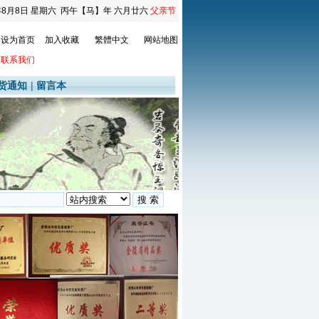
年8月8日
星期六
丙午【马】年 六月廿六
父亲节
设为首页
加入收藏
繁體中文
网站地图
联系我们
货通知
|
留言本