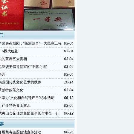
门
华武夷茶博园：“茶旅结合”一大民意工程
03-04
：6棵大红袍
03-04
说的茶界五大真相
03-04
也应该要倡导儒家的“中庸之道”
03-04
茶园
03-04
为我国传统文化艺术的载体
10-14
茶独特的茶文化
03-04
市举办“文化和自然遗产日”纪念活动
06-12
：产业特色显山露水
03-04
武夷山会见佳龙集团董事长付书全一行
06-12
荐
开展禁毒主题普法宣传活动
06-26