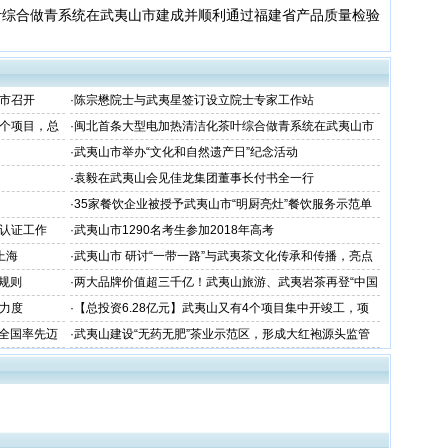
叶综合做青系统在武夷山市建成并顺利通过福建省产品质量检验
市召开
·
陈宗懋院士与武夷星签订设立院士专家工作站
6个项目，总
·
闽北首条大型电加热清洁化茶叶综合做青系统在武夷山市
建成并顺利通过福建省产品质量检验研究院技术检测
·
武夷山市举办“文化和自然遗产日”纪念活动
·
袁毅在武夷山会见佳龙集团董事长付书全一行
·
35家餐饮企业被授予武夷山市“明厨亮灶”餐饮服务示范单
位
认证工作
·
武夷山市1290名考生参加2018年高考
上海
·
武夷山市 研讨“一带一路”与武夷茶文化传承和传播，亮点
看这里~
动规则
·
两大品牌价值超三千亿！武夷山旅游、武夷岩茶再登“中国
品牌价值评价”榜
力度
·
【总投资6.28亿元】武夷山又有4个项目集中开竣工，项
目涉及茶旅、交通、美丽乡村建设...
在全国率先迈
·
武夷山建设“无药无肥”茶业示范区，形成大红袍源头监管
多项机制