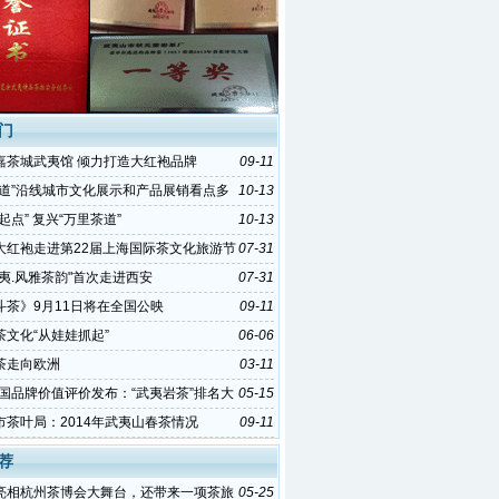
门
嘉茶城武夷馆 倾力打造大红袍品牌
09-11
茶道”沿线城市文化展示和产品展销看点多
10-13
起点” 复兴“万里茶道”
10-13
大红袍走进第22届上海国际茶文化旅游节
07-31
武夷.风雅茶韵"首次走进西安
07-31
斗茶》9月11日将在全国公映
09-11
茶文化“从娃娃抓起”
06-06
茶走向欧洲
03-11
中国品牌价值评价发布：“武夷岩茶”排名大
05-15
市茶叶局：2014年武夷山春茶情况
09-11
荐
亮相杭州茶博会大舞台，还带来一项茶旅
05-25