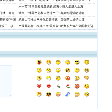
饮服务示范单
·
武夷山市社保中心完成工伤保险长期待遇资格认证工作
·
六一节”活动关爱儿童成长 武夷小茶人走进大上海
和传播，亮点
·
武夷山“世界文化和自然遗产日” 有奖答题活动规则
茶再登“中国
·
武夷山市推出网格化监管措施，加强茶山巡护力度
开竣工，项
·
产业风向标｜福建出台“茶八条” 助力茶产值在全国率先迈
向千亿目标！