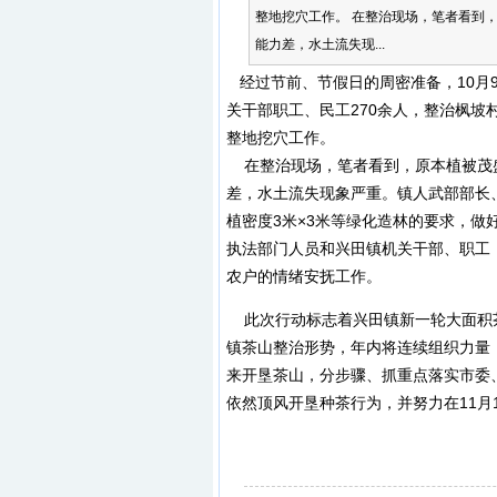
整地挖穴工作。 在整治现场，笔者看到
能力差，水土流失现...
经过节前、节假日的周密准备，10月
关干部职工、民工270余人，整治枫坡村
整地挖穴工作。
在整治现场，笔者看到，原本植被茂
差，水土流失现象严重。镇人武部部长
植密度3米×3米等绿化造林的要求，
执法部门人员和兴田镇机关干部、职工
农户的情绪安抚工作。
此次行动标志着兴田镇新一轮大面积
镇茶山整治形势，年内将连续组织力量，依
来开垦茶山，分步骤、抓重点落实市委
依然顶风开垦种茶行为，并努力在11月