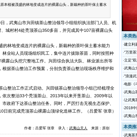
，原本植被茂盛的林地变成连片的裸露山头，新栽种的茶叶保土蓄水
9日，武夷山市兴田镇茶山整治领导小组组织执法部门人员、机
、城村村4处秃顶茶山350多亩，并完成其中107亩裸露山头
本类热
·
建立利
盛的林地变成连片的裸露山头，新栽种的茶叶保土蓄水能力
·
“万里
、林业站人员现场组织民工，集中连片拔除茶苗，同时按照种
·
立足“双
做好裸露山头挖穴整地工作。兴田综合执法大队、林业派出所等
，根据茶山整治工作预案，分别负责茶山整治现场秩序维护和
·
武夷山
·
"浪漫
·
电影《
茶山整治工作正式启动。兴田镇茶山整治领导小组已经梳理全
·
武夷山
次整治33个秃顶茶山、2013年以来开垦茶山、2009年以
·
让武夷
、市政府下达茶山整治任务。同时，严厉打击无视生态保护、
·
2018
10日前完成秃顶茶山裸露山顶绿化造林工作。（吕爱军 张章）
幅提升
·
武夷山
本类推
作者：吕爱军 张章 录入：
武夷山天人
来源：原创
·
武夷茶