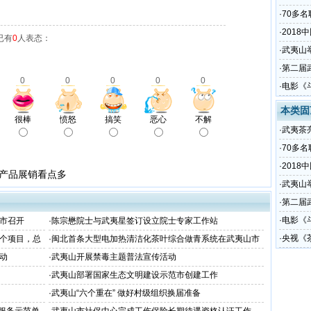
成果，岩
·
70多
·
2018
已有
0
人表态：
幅提升
·
武夷山
·
第二届
0
0
0
0
0
·
电影《
本类固
很棒
愤怒
搞笑
恶心
不解
·
武夷茶
成果，岩
·
70多
·
2018
和产品展销看点多
幅提升
·
武夷山
·
第二届
·
电影《
市召开
·
陈宗懋院士与武夷星签订设立院士专家工作站
·
央视《
6个项目，总
·
闽北首条大型电加热清洁化茶叶综合做青系统在武夷山市
建成并顺利通过福建省产品质量检验研究院技术检测
动
·
武夷山开展禁毒主题普法宣传活动
·
武夷山部署国家生态文明建设示范市创建工作
·
武夷山“六个重在” 做好村级组织换届准备