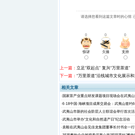
请选择您看到这篇文章时的心情: 
0
0
0
惊讶
欠揍
支持
上一篇：
立足“双起点” 复兴“万里茶道”
下一篇：
“万里茶道”沿线城市文化展示
相关文章
·
国家茶产业重点研发课题项目现场会在武夷山
·
6·18中国·海峡项目成果交易会：武夷山签约
金额51.38亿
·
武夷山市新的社会阶层人士联谊会举行首次活
·
武夷山市举办“文化和自然遗产日”纪念活动
·
袁毅在武夷山会见佳龙集团董事长付书全一行