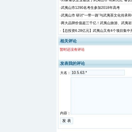
·
35家餐饮企业被授予武夷山市“明厨亮灶”餐
位
·
武夷山市1290名考生参加2018年高考
·
武夷山市 研讨“一带一路”与武夷茶文化传承
看这里~
·
两大品牌价值超三千亿！武夷山旅游、武夷岩
品牌价值评价”榜
·
【总投资6.28亿元】武夷山又有4个项目集中
目涉及茶旅、交通、美丽乡村建设...
相关评论
暂时还没有评论
发表我的评论
大名：
内容：