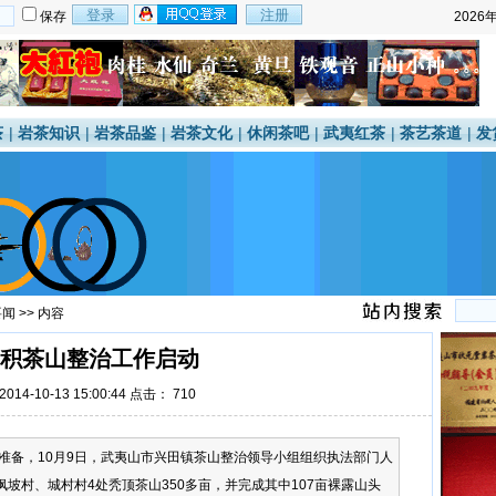
保存
2026
茶
|
岩茶知识
|
岩茶品鉴
|
岩茶文化
|
休闲茶吧
|
武夷红茶
|
茶艺茶道
|
发
要闻
>> 内容
积茶山整治工作启动
14-10-13 15:00:44 点击：
710
准备，10月9日，武夷山市兴田镇茶山整治领导小组组织执法部门人
枫坡村、城村村4处秃顶茶山350多亩，并完成其中107亩裸露山头