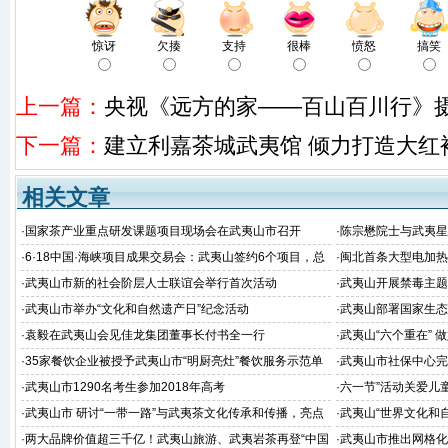
惊讶
欠揍
支持
很棒
愤怒
搞笑
上一篇：
央视《远方的家——百山百川行》
下一篇：
建立利嘉茶城武夷馆 倾力打造大红
相关文章
·
国家茶产业重点研发课题项目现场会在武夷山市召开
·
陈宗懋院士与武夷星
·
6·18中国·海峡项目成果交易会：武夷山签约6个项目，总
·
闽北首条大型电加热
金额51.38亿
建成并顺利通过福建
·
武夷山市新的社会阶层人士联谊会举行首次活动
·
武夷山开展禁毒主题
·
武夷山市举办“文化和自然遗产日”纪念活动
·
武夷山部署国家生态
·
袁毅在武夷山会见佳龙集团董事长付书全一行
·
武夷山“六个重在” 
·
35家餐饮企业被授予武夷山市“明厨亮灶”餐饮服务示范单
·
武夷山市社保中心完
位
·
武夷山市1290名考生参加2018年高考
·
六一节”活动关爱儿
·
武夷山市 研讨“一带一路”与武夷茶文化传承和传播，亮点
·
武夷山“世界文化和
看这里~
·
两大品牌价值超三千亿！武夷山旅游、武夷岩茶再登“中国
·
武夷山市推出网格化