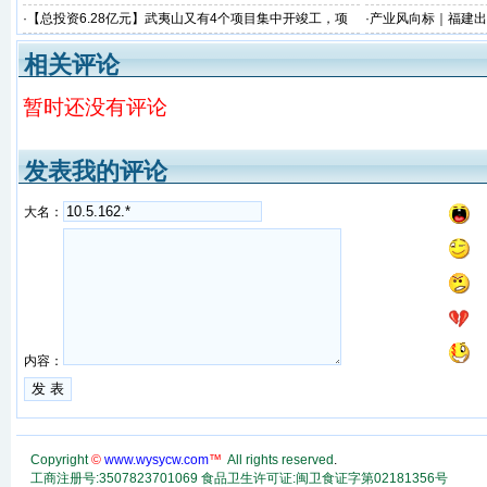
品牌价值评价”榜
·
【总投资6.28亿元】武夷山又有4个项目集中开竣工，项
·
产业风向标｜福建出
目涉及茶旅、交通、美丽乡村建设...
向千亿目标！
相关评论
暂时还没有评论
发表我的评论
大名：
内容：
Copyright
©
www.wysycw.com
™
All rights reserved
.
工商注册号:3507823701069 食品卫生许可证:闽卫食证字第02181356号