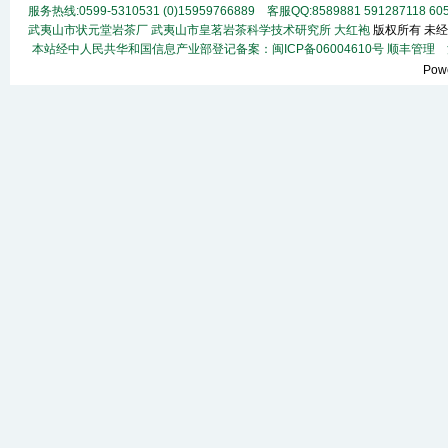
服务热线:0599-5310531 (0)15959766889 客服QQ:8589881 591287118
60
武夷山市状元堂岩茶厂
武夷山市皇茗岩茶科学技术研究所
大红袍
版权所有 未经
本站经中人民共华和国信息产业部登记备案：闽ICP备06004610号
顺丰
管理
法
Pow