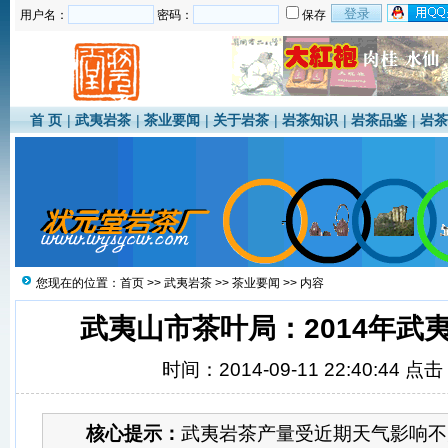
用户名：
密码：
保存
首 页
|
武夷岩茶
|
茶业要闻
|
关于岩茶
|
岩茶知识
|
岩茶品鉴
|
岩茶
您现在的位置：
首页
>>
武夷岩茶
>>
茶业要闻
>> 内容
武夷山市茶叶局：2014年武
时间：2014-09-11 22:40:44 点
核心提示：
武夷岩茶产量受近期天气影响不