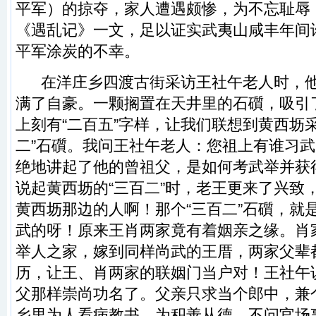
平军）的掠夺，家人遭遇颇惨，为不忘耻辱
《遇乱记》一文，足以证实武夷山咸丰年间
平军涂炭的不幸。
在洋庄乡四渡古街采访王社午老人时，他
满了自豪。一颗搁置在天井里的石礩，吸引
上刻有“二百五”字样，让我们联想到黄西坜
二”石礩。我问王社午老人：您祖上有谁习
绝地讲起了他的曾祖父，是如何考武举并获
说起黄西坜的“三百二”时，老王更来了兴致
黄西坜那边的人啊！那个“三百二”石礩，就
武的呀！原来王肖两家竟有着姻亲之缘。肖
举人之家，嫁到同样尚武的王厝，两家父辈
历，让王、肖两家的联姻门当户对！王社午
父那样崇尚功名了。父亲只求当个郎中，兼
乡里为人看病教书，为积善从德，不问官场