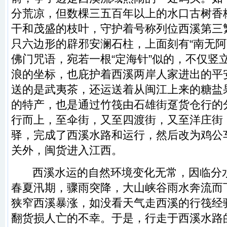
分荒凉，但数棵三五百年以上的水口古树香
干和茂盛的枝叶，守护着号称列位西溪第三
只六边形的辟邪安澜石柱，上面刻有“南无阿
佛门咒语，宛若一根“定海针”似的，不仅竖
浪的坐标，也庇护着西溪两岸人家进出的平
送的是武夷茶，还运送着从闽江上来的糖盐
的特产，也是通过竹筏由石雄街趸货仓行的
行而上，至伞街，又至四渡街，又至洋庄街
驿，完成了西溪水路和运行，然后改为鸡公
关外，闽货进入江西。
西溪水运的自然环境变化无常，因临分水
春夏汛期，骤雨突降，大山峡谷雨水奔流而
狭窄西溪暴涨，如没看天气走西溪的行筏经
翻货损人亡的不幸。于是，行走于西溪水路