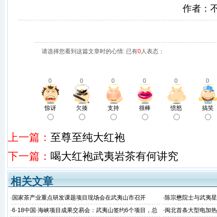
作者：
请选择您看到这篇文章时的心情: 已有
0
人表态：
0
0
0
0
0
0
惊讶
欠揍
支持
很棒
愤怒
搞笑
上一篇：
至尊至纯大红袍
下一篇：
喝大红袍武夷岩茶有何讲究
相关文章
·
国家茶产业重点研发课题项目现场会在武夷山市召开
·
陈宗懋院士与武夷星
·
6·18中国·海峡项目成果交易会：武夷山签约6个项目，总
·
闽北首条大型电加热