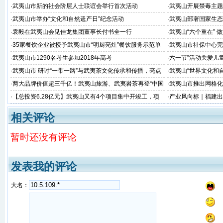
金额51.38亿
建成并顺利通过福建
·
武夷山市新的社会阶层人士联谊会举行首次活动
·
武夷山开展禁毒主题
·
武夷山市举办“文化和自然遗产日”纪念活动
·
武夷山部署国家生态
·
袁毅在武夷山会见佳龙集团董事长付书全一行
·
武夷山“六个重在” 
·
35家餐饮企业被授予武夷山市“明厨亮灶”餐饮服务示范单
·
武夷山市社保中心完
位
·
武夷山市1290名考生参加2018年高考
·
六一节”活动关爱儿
·
武夷山市 研讨“一带一路”与武夷茶文化传承和传播，亮点
·
武夷山“世界文化和
看这里~
·
两大品牌价值超三千亿！武夷山旅游、武夷岩茶再登“中国
·
武夷山市推出网格化
品牌价值评价”榜
·
【总投资6.28亿元】武夷山又有4个项目集中开竣工，项
·
产业风向标｜福建出
目涉及茶旅、交通、美丽乡村建设...
向千亿目标！
相关评论
暂时还没有评论
发表我的评论
大名：