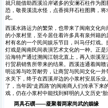
就只能借助西溪沿岸诸多的安澜石柱作为图
恐，敬畏溪流水怪，点香揖拜石柱图腾，将
此。
西溪水路运力的繁荣，也带来了闽南文化向
的小浆村里，至今居住着许多具有泉州籍的
村有名的一个民间娱乐节目，叫马仔灯戏。
灯戏是闽南民间表演艺术文化的一种。正是
沿海特产通过溯闽江朝北直上，再入崇溪至
行贸易销售所带来的结果。西溪连通着闽赣
明运筹与吃苦耐劳，让商贸与民间文化一并
水关下，终于在西溪岸边的小浆村安居乐业
了，当年因“走西路”的闽南商人们传承下来
戏，仍在小浆村中能找到鲜明的人文历史“胎
两具石礩——凝聚着两家尚武的姻缘