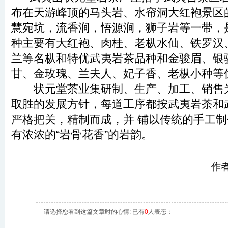
布在
天游峰
顶的
马头岩
、
水帘洞大红袍
景区
慧宛坑
，
流香涧
，
悟源涧
，
狮子岩
等一带，
种主要有
大红袍
、
肉桂
、
老枞水仙
、
铁罗汉
兰
等名枞和特优
武夷岩茶
品种和
金骏眉
、
银
甘
、
金玫瑰
、
兰夫人
、
妃子香
、
老枞小种
等
状元堂
茶业集研制、生产、加工、销售
取胜的发展方针，每道工序都按
武夷岩茶
和
严格把关，精制而成，并 铺以传统的手工
有浓浓的“岩骨花香”的岩韵。
作
请选择您看到这篇文章时的心情: 已有
0
人表态：