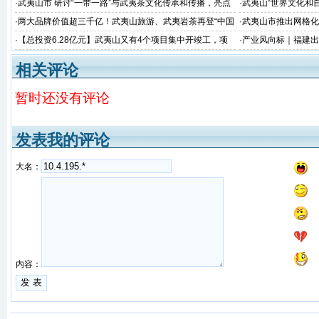
·
武夷山市 研讨“一带一路”与武夷茶文化传承和传播，亮点
·
武夷山“世界文化和
看这里~
·
两大品牌价值超三千亿！武夷山旅游、武夷岩茶再登“中国
·
武夷山市推出网格化
品牌价值评价”榜
·
【总投资6.28亿元】武夷山又有4个项目集中开竣工，项
·
产业风向标｜福建出
目涉及茶旅、交通、美丽乡村建设...
向千亿目标！
相关评论
暂时还没有评论
发表我的评论
大名：
内容：