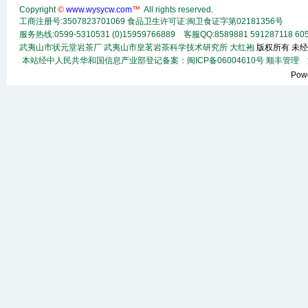
Copyright
©
www.wysycw.com
™
All rights reserved
.
工商注册号:3507823701069 食品卫生许可证:闽卫食证字第02181356号
服务热线:0599-5310531 (0)15959766889 客服QQ:8589881 591287118
60
武夷山市状元堂岩茶厂
武夷山市皇茗岩茶科学技术研究所
大红袍
版权所有 未经
本站经中人民共华和国信息产业部登记备案：闽ICP备06004610号
顺丰
管理
法
Pow