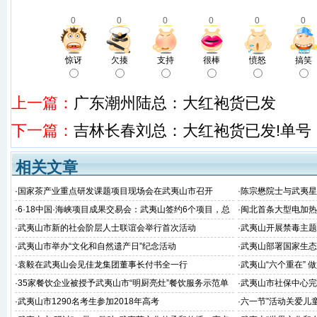
0
0
0
0
0
0
惊讶
欠揍
支持
很棒
愤怒
搞笑
上一篇：
广东潮州陆总：大红袍货已发
下一篇：
吉林长春刘总：大红袍货已发!单号：591 
相关文章
·
国家茶产业重点研发课题项目现场会在武夷山市召开
·
陈宗懋院士与武夷星
·
6·18中国·海峡项目成果交易会：武夷山签约6个项目，总
·
闽北首条大型电加热
金额51.38亿
建成并顺利通过福建
·
武夷山市新的社会阶层人士联谊会举行首次活动
·
武夷山开展禁毒主题
·
武夷山市举办“文化和自然遗产日”纪念活动
·
武夷山部署国家生态
·
袁毅在武夷山会见佳龙集团董事长付书全一行
·
武夷山“六个重在” 
·
35家餐饮企业被授予武夷山市“明厨亮灶”餐饮服务示范单
·
武夷山市社保中心完
位
·
武夷山市1290名考生参加2018年高考
·
六一节”活动关爱儿