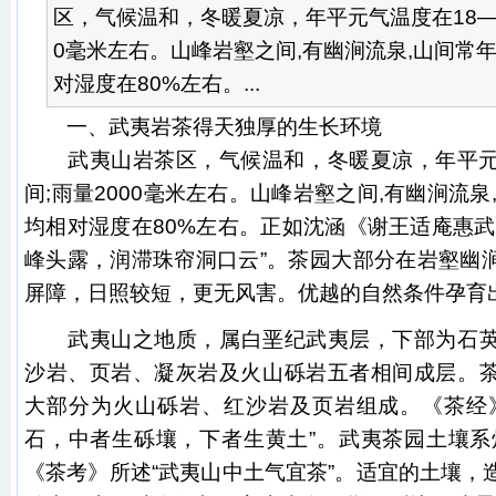
区，气候温和，冬暖夏凉，年平元气温度在18—18
0毫米左右。山峰岩壑之间,有幽涧流泉,山间常
对湿度在80%左右。...
一、
武夷岩茶
得天独厚的生长环境
武夷山
岩茶区，气候温和，冬暖夏凉，年平元气
间;雨量2000毫米左右。山峰岩壑之间,有幽涧流泉
均相对湿度在80%左右。正如沈涵《谢王适庵惠武
峰头露，润滞珠帘洞口云”。茶园大部分在岩壑幽
屏障，日照较短，更无风害。优越的自然条件孕育
武夷山
之地质，属白垩纪武夷层，下部为石
沙岩、页岩、凝灰岩及火山砾岩五者相间成层。
大部分为火山砾岩、红沙岩及页岩组成。《茶经
石，中者生砾壤，下者生黄土”。武夷茶园土壤系
《茶考》所述“武夷山中土气宜茶”。适宜的土壤，