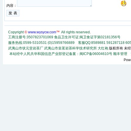
内容：
Copyright
©
www.wysycw.com
™
All rights reserved
.
工商注册号:3507823701069 食品卫生许可证:闽卫食证字第02181356号
服务热线:0599-5310531 (0)15959766889 客服QQ:8589881 591287118
60
武夷山市状元堂岩茶厂
武夷山市皇茗岩茶科学技术研究所
大红袍
版权所有 未经
本站经中人民共华和国信息产业部登记备案：闽ICP备06004610号
顺丰
管理
法
Pow