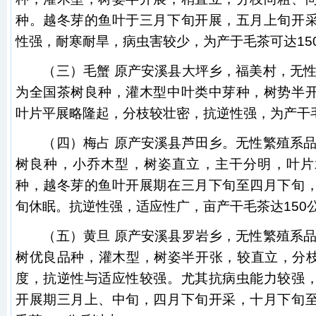
种。越冬芽的鱼叶于三月下旬开展，五月上旬开
性强，耐寒耐旱，病虫害较少，为产于毛茶可达15
（三）毛蟹 原产安溪县大坪乡，福美村，无性繁
为全国茶树良种，灌木型中叶类中芽种，树势半
叶片平展略隆起，分枝较壮密，抗逆性强，为产干毛
（四）梅占 原产安溪县芦田乡。无性繁殖系品种
树良种，小乔木型，树姿直立，主干分明，叶片
种，越冬芽的鱼叶开展期在三月下旬至四月下旬
旬休眠。抗逆性强，适应性广，亩产干毛茶达150
（五）黄旦 原产安溪县罗岩乡，无性繁殖系品种
树优良品种，灌木型，树姿半开张，较直立，分枝较
度，抗逆性与适应性较强。尤其抗病虫能力较强
开展期三月上、中旬，四月下旬开采，十月下旬