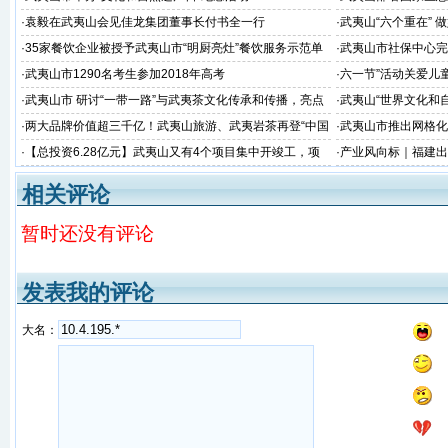
·
袁毅在武夷山会见佳龙集团董事长付书全一行
·
武夷山“六个重在” 
·
35家餐饮企业被授予武夷山市“明厨亮灶”餐饮服务示范单
·
武夷山市社保中心完
位
·
武夷山市1290名考生参加2018年高考
·
六一节”活动关爱儿
·
武夷山市 研讨“一带一路”与武夷茶文化传承和传播，亮点
·
武夷山“世界文化和
看这里~
·
两大品牌价值超三千亿！武夷山旅游、武夷岩茶再登“中国
·
武夷山市推出网格化
品牌价值评价”榜
·
【总投资6.28亿元】武夷山又有4个项目集中开竣工，项
·
产业风向标｜福建出
目涉及茶旅、交通、美丽乡村建设...
向千亿目标！
相关评论
暂时还没有评论
发表我的评论
大名：