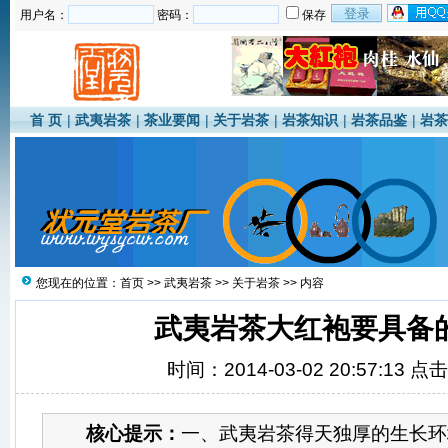
用户名：
密码：
保存
首 页
|
武夷岩茶
|
茶业要闻
|
关于岩茶
|
岩茶知识
|
岩茶品鉴
|
岩茶
您现在的位置：
首页
>>
武夷岩茶
>>
关于岩茶
>> 内容
武夷岩茶大红袍要具备
时间：2014-03-02 20:57:13 点
核心提示：
一、武夷岩茶得天独厚的生长