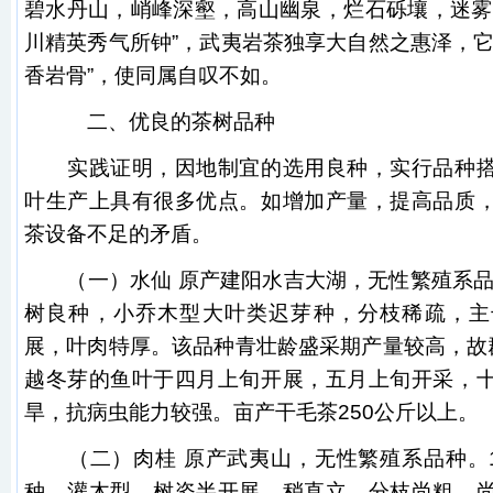
碧水丹山，峭峰深壑，高山幽泉，烂石砾壤，迷雾
川精英秀气所钟”，武夷岩茶独享大自然之惠泽，它
香岩骨”，使同属自叹不如。
二、优良的茶树品种
实践证明，因地制宜的选用良种，实行品种搭
叶生产上具有很多优点。如增加产量，提高品质
茶设备不足的矛盾。
（一）水仙 原产建阳水吉大湖，无性繁殖系品种
树良种，小乔木型大叶类迟芽种，分枝稀疏，主
展，叶肉特厚。该品种青壮龄盛采期产量较高，故群
越冬芽的鱼叶于四月上旬开展，五月上旬开采，
旱，抗病虫能力较强。亩产干毛茶250公斤以上。
（二）肉桂 原产武夷山，无性繁殖系品种。1
种，灌木型，树姿半开展，稍直立，分枝尚粗、