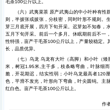
毛茶100公斤以上。
（六）武夷菜茶 原产武夷山的中小叶种有性群
则，半披张或披张，分枝密，同时叶形不规则。
芽三月底开展，四月下旬开采。迟芽如不知春，
五月下旬开采。前后一个多月。休眠期前后不一
性特强，亩产干毛茶100公斤以上，产量较稳定。
长，品质优异。
（七）乌龙 乌龙有大叶（高脚）和小叶（矮脚
米，树冠1.95米,主干多，枝条略弯曲，叶脉细
脆，开花期迟，结实性弱；小叶乌龙最高者120
色，平滑不发光，叶形向下弯曲，叶尖圆钝。主
红白色。亩产干毛茶100公斤以上。
作