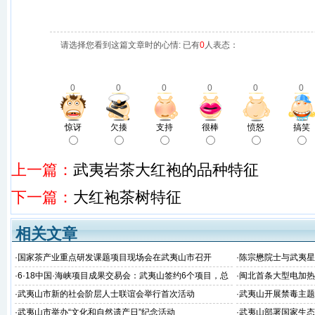
请选择您看到这篇文章时的心情: 已有
0
人表态：
0
0
0
0
0
0
惊讶
欠揍
支持
很棒
愤怒
搞笑
上一篇：
武夷岩茶大红袍的品种特征
下一篇：
大红袍茶树特征
相关文章
·
国家茶产业重点研发课题项目现场会在武夷山市召开
·
陈宗懋院士与武夷星
·
6·18中国·海峡项目成果交易会：武夷山签约6个项目，总
·
闽北首条大型电加热
金额51.38亿
建成并顺利通过福建
·
武夷山市新的社会阶层人士联谊会举行首次活动
·
武夷山开展禁毒主题
·
武夷山市举办“文化和自然遗产日”纪念活动
·
武夷山部署国家生态