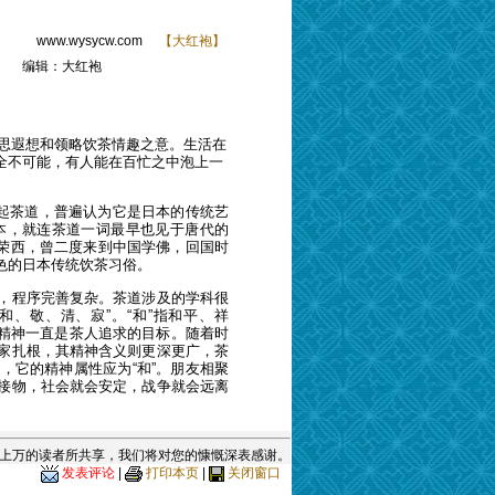
www.wysycw.com
【
大红袍
】
编辑：大红袍
神思遐想和领略饮茶情趣之意。生活在
全不可能，有人能在百忙之中泡上一
起茶道，普遍认为它是日本的传统艺
本，就连茶道一词最早也见于唐代的
师荣西，曾二度来到中国学佛，回国时
色的日本传统饮茶习俗。
，程序完善复杂。茶道涉及的学科很
、敬、清、寂”。“和”指和平、祥
茶道精神一直是茶人追求的目标。随着时
家扎根，其精神含义则更深更广，茶
，它的精神属性应为“和”。朋友相聚
接物，社会就会安定，战争就会远离
上万的读者所共享，我们将对您的慷慨深表感谢。
发表评论
|
打印本页
|
关闭窗口