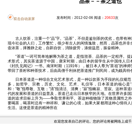
品茶－－茶之道也
发布时间：2012-02-06 阅读：
20633
次 
双击自动滚屏
古人饮茶，注重一个“品”字。“品茶”，不但是鉴别茶的优劣，也带有
现今社会的人们，工作繁忙，很少有古人的闲情逸致，然而，品茶也并非
壶浓茶，择雅静之处，自斟自饮，消除疲劳，涤烦益思，振奋精神。
“茶道”一词可简单地解释为茶之道，是指沏茶、品茶的一定程序。提
术形式，其实茶道源于中国，唐宋时期，由日本的留学生从中国传人日
《封氏见闻记》一书。南宋时期（1191年），被日本人尊为“茶祖”的禅
带回了茶籽和种茶技术，后由高僧千利休把茶道推广到民间，成为颇具特
日本茶道是一种综合文化艺术形式，是一种以饮茶为手段的礼仪规范
多，如哲学、宗教，历史、文化、艺术、礼仪等，日本茶道的核心是“和
和：“敬”指尊敬、互敬；“清”指清洁、清爽；“寂”指幽寂、苦寂。这种
代的发展和茶道的日益普及，茶道已走出日本狭窄的天地。在世界许多国
道的追求目标上升为——争取世界和平。茶这种植物除了其物质属性之外
要喝茶，喝茶时总有一种祥和、谦让的心境，如果大家都用这种心情待人
生活。这便是茶道的精神所在
欢迎您发表自己的评论。您的评论将被网络上成千