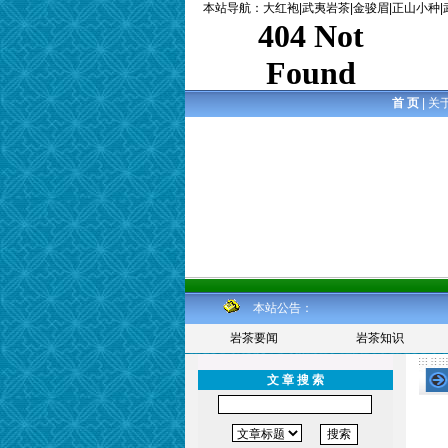
本站导航
：
大红袍
|
武夷岩茶
|
金骏眉
|
正山小种
|
首 页
|
关
本站公告：
岩茶要闻
岩茶知识
文 章 搜 索