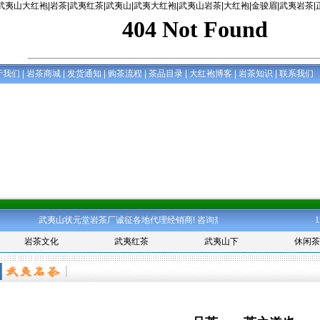
武夷山大红袍
|
岩茶
|
武夷红茶
|
武夷山
|
武夷大红袍
|
武夷山岩茶
|
大红袍
|
金骏眉
|
武夷岩茶
|
于我们
|
岩茶商城
|
发货通知
|
购茶流程
|
茶品目录
|
大红袍博客
|
岩茶知识
|
联系我们
武夷山状元堂岩茶厂诚征各地代理经销商! 咨询热线:15959766889 QQ:591287
岩茶文化
武夷红茶
武夷山下
休闲茶