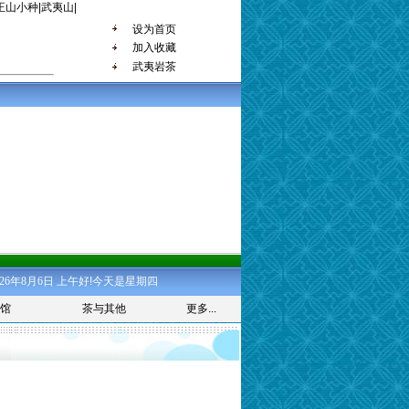
正山小种
|
武夷山
|
设为首页
加入收藏
武夷岩茶
118 8589881
126年8月6日
上午好!今天是星期四
馆
茶与其他
更多...