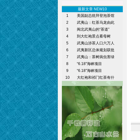
最新文章 NEW10
1
美国副总统拜登泡茶馆
2
武夷山：红茶乌龙由此
3
闽北武夷山的“茶道”
4
到大红袍景点看母树
5
武夷山涉茶人口六万人
6
武夷新区总体规划获批
7
武夷山：茶树病虫害绿
8
“6.18”海峡项目
9
“6.18”海峡项目
10
大红袍和祁门红茶有什